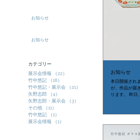
お知らせ
お知らせ
​カテゴリー
お知らせ
展示会情報
（22）
22件の記事
竹中悠記
（18）
18件の記事
本日開催されま
竹中悠記・展示会
（21）
21件の記事
が、作品が届
矢野志郎
（4）
4件の記事
ります。 昨
矢野志郎・展示会
（3）
3件の記事
ろ、荷物はま
その他
（11）
11件の記事
した。 参加
竹中悠記
（1）
1件の記事
日、手紙舎さ
事となりました。
展示会情報
（1）
1件の記事