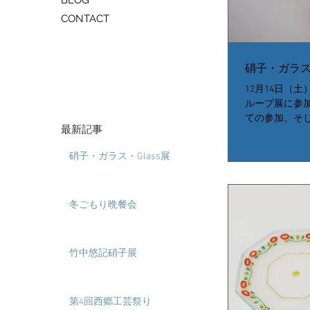
BLOG
CONTACT
硝子・ガラス・
12月14日（
ループ展に参
ての参加、そ
最新記事
す。 ご一緒
の同期生の小
硝子・ガラス・Glass展
のですが、小林
ので、なんだ...
冬ごもり晩餐会
竹中悠記硝子展
第4回西郷工芸祭り