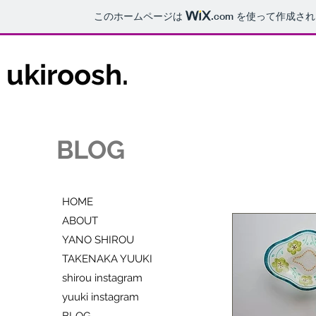
このホームページは
.com
を使って作成され
ukiroosh.
BLOG
HOME
ABOUT
YANO SHIROU
TAKENAKA YUUKI
shirou instagram
yuuki instagram