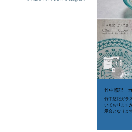
竹中悠記 
竹中悠記ガラ
いております
示会となります
てご連絡下さい。
9日（土）～6月
期中無休 作家在