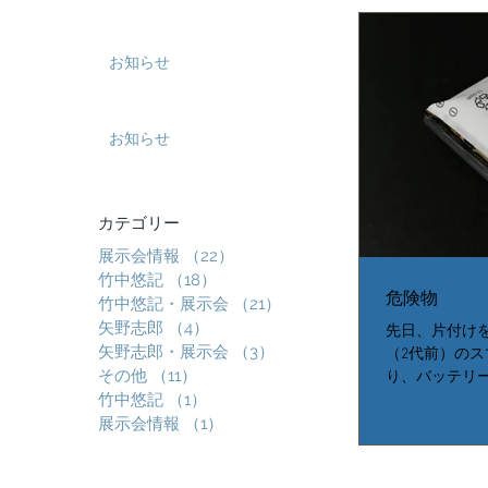
お知らせ
お知らせ
​カテゴリー
展示会情報
（22）
22件の記事
竹中悠記
（18）
18件の記事
危険物
竹中悠記・展示会
（21）
21件の記事
矢野志郎
（4）
4件の記事
先日、片付け
矢野志郎・展示会
（3）
3件の記事
（2代前）のス
その他
（11）
11件の記事
り、バッテリ
竹中悠記
（1）
1件の記事
す。 このバ
展示会情報
（1）
1件の記事
体のフレーム
りました。 
ったです。...