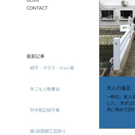
BLOG
CONTACT
最新記事
硝子・ガラス・Glass展
大人の遠足
冬ごもり晩餐会
一昨日、友人
した。 先ずはOFF 
月に初めて訪
竹中悠記硝子展
動し、また行
訪。 やはり美
行きたい。とい
第4回西郷工芸祭り